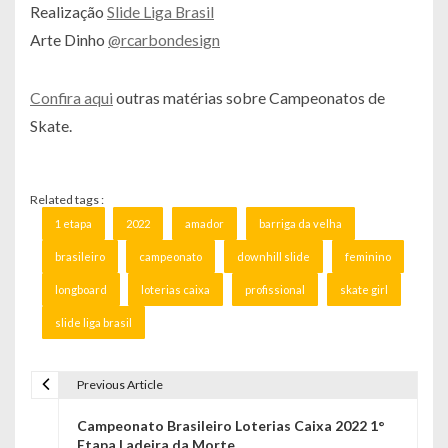
Realização
Slide Liga Brasil
Arte Dinho
@rcarbondesign
Confira aqui
outras matérias sobre Campeonatos de
Skate.
Related tags :
1 etapa
2022
amador
barriga da velha
brasileiro
campeonato
downhill slide
feminino
longboard
loterias caixa
profissional
skate girl
slide liga brasil
Previous Article
N
Campeonato Brasileiro Loterias Caixa 2022 1°
a
Etapa Ladeira da Morte