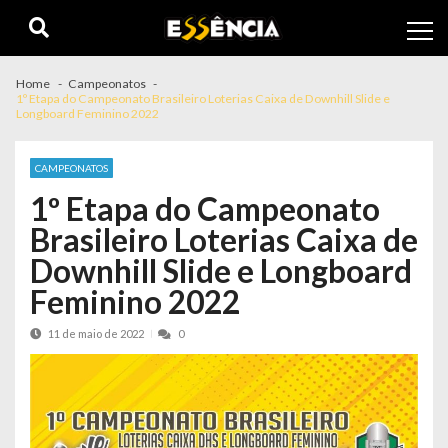
Skip
Skip
to
to
navigation
content
Home
Campeonatos
1º Etapa do Campeonato Brasileiro Loterias Caixa de Downhill Slide e
Longboard Feminino 2022
CAMPEONATOS
1º Etapa do Campeonato
Brasileiro Loterias Caixa de
Downhill Slide e Longboard
Feminino 2022
11 de maio de 2022
0