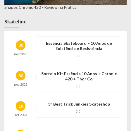
Shapes Chronic 420 - Review na Prática
Skateline
Essência Skateboard – 10 Anos de
30
Existência e Resistência
nov
2023
0
Sorteio Kit Essência 10 Anos + Chronic
30
420 + Thor Co
nov
2023
0
3° Best Trick Junkies Skateshop
18
0
set
2023