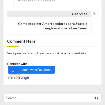
v
e
Next Article
g
Como escolher Amortecedores para Skate e
Longboard – Barril ou Cone?
a
ç
Comment Here
ã
Você precisa fazer o
login
para publicar um comentário.
o
Connect with
d
Login with Facebook
e
P
o
Search
s
for: