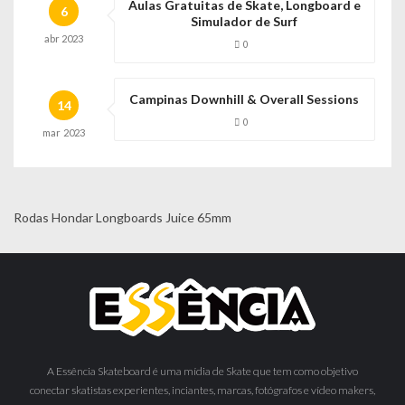
Aulas Gratuitas de Skate, Longboard e
6
Simulador de Surf
abr
2023
0
Campinas Downhill & Overall Sessions
14
0
mar
2023
Rodas Hondar Longboards Juice 65mm
A Essência Skateboard é uma mídia de Skate que tem como objetivo
conectar skatistas experientes, inciantes, marcas, fotógrafos e vídeo makers,