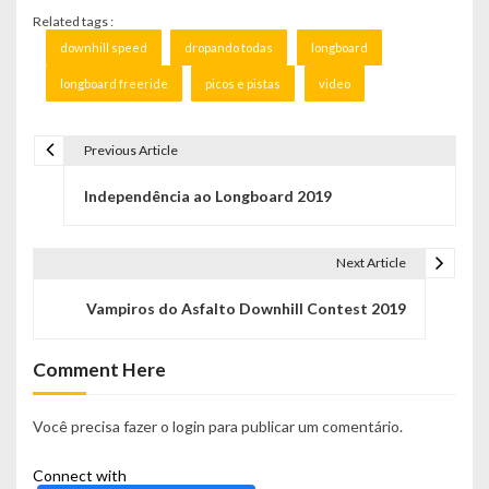
Related tags :
downhill speed
dropando todas
longboard
longboard freeride
picos e pistas
video
Previous Article
N
Independência ao Longboard 2019
a
v
Next Article
e
Vampiros do Asfalto Downhill Contest 2019
g
a
Comment Here
ç
Você precisa fazer o
login
para publicar um comentário.
ã
Connect with
o