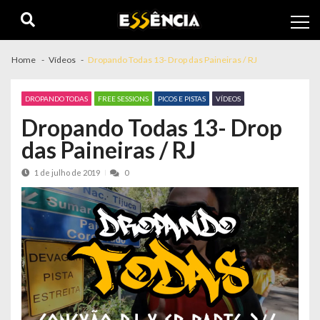
Skip
Skip
to
to
navigation
content
Home
Vídeos
Dropando Todas 13- Drop das Paineiras / RJ
DROPANDO TODAS
FREE SESSIONS
PICOS E PISTAS
VÍDEOS
Dropando Todas 13- Drop
das Paineiras / RJ
1 de julho de 2019
0