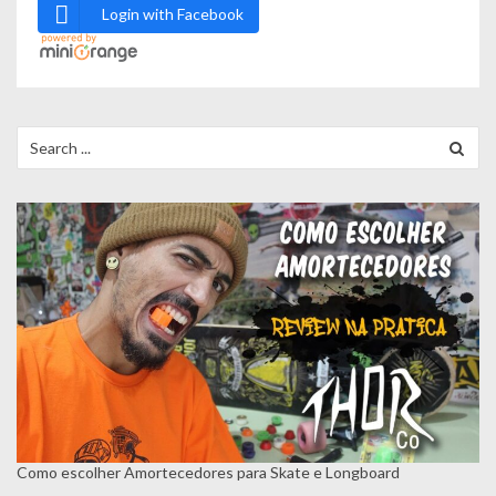
Login with Facebook
d
e
P
Search
o
for:
s
t
Como escolher Amortecedores para Skate e Longboard