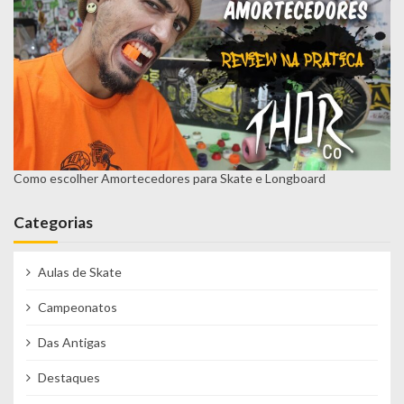
o
d
e
p
o
s
t
Como escolher Amortecedores para Skate e Longboard
s
Categorias
Aulas de Skate
Campeonatos
Das Antigas
Destaques