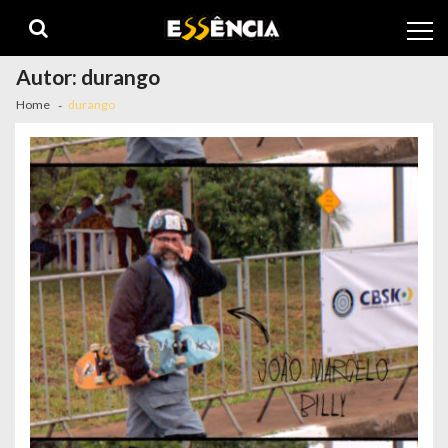
Skip
Skip
to
to
navigation
content
Autor:
durango
Home
durango