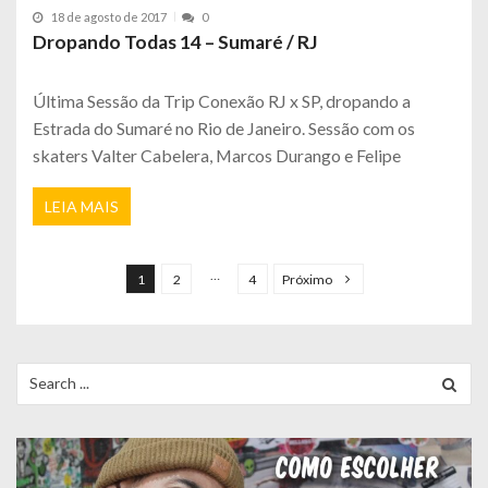
18 de agosto de 2017
0
Dropando Todas 14 – Sumaré / RJ
Última Sessão da Trip Conexão RJ x SP, dropando a
Estrada do Sumaré no Rio de Janeiro. Sessão com os
skaters Valter Cabelera, Marcos Durango e Felipe
LEIA MAIS
P
a
…
1
2
4
Próximo
g
i
n
Search
for:
a
ç
ã