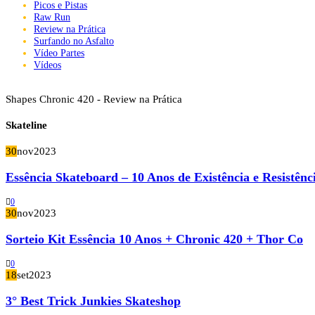
Picos e Pistas
Raw Run
Review na Prática
Surfando no Asfalto
Vídeo Partes
Vídeos
Shapes Chronic 420 - Review na Prática
Skateline
30
nov
2023
Essência Skateboard – 10 Anos de Existência e Resistênc
0
30
nov
2023
Sorteio Kit Essência 10 Anos + Chronic 420 + Thor Co
0
18
set
2023
3° Best Trick Junkies Skateshop