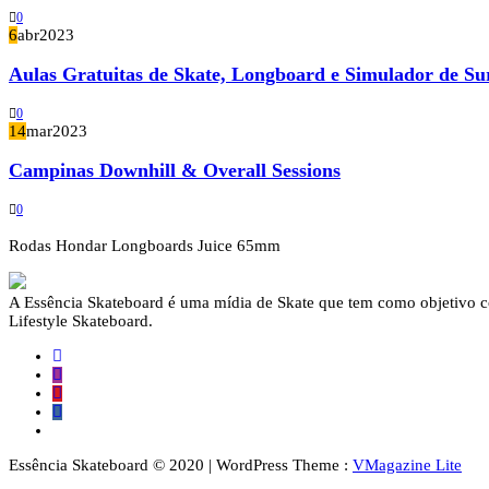
0
6
abr
2023
Aulas Gratuitas de Skate, Longboard e Simulador de Su
0
14
mar
2023
Campinas Downhill & Overall Sessions
0
Rodas Hondar Longboards Juice 65mm
A Essência Skateboard é uma mídia de Skate que tem como objetivo con
Lifestyle Skateboard.
Essência Skateboard © 2020 | WordPress Theme :
VMagazine Lite