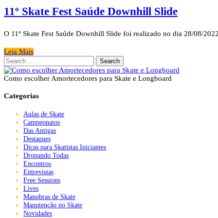
11º Skate Fest Saúde Downhill Slide
O 11º Skate Fest Saúde Downhill Slide foi realizado no dia 28/08/20
Leia Mais
Search
for:
Como escolher Amortecedores para Skate e Longboard
Categorias
Aulas de Skate
Campeonatos
Das Antigas
Destaques
Dicas para Skatistas Iniciantes
Dropando Todas
Encontros
Entrevistas
Free Sessions
Lives
Manobras de Skate
Manutenção no Skate
Novidades