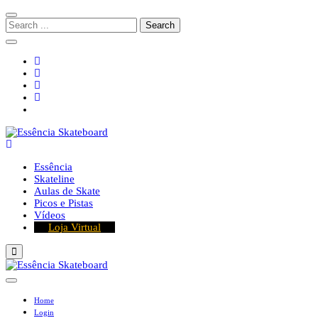
Skip
Skip
to
to
Search
navigation
content
for:
Essência Skateboard
Mídia Digital de Skate e Longboard
Essência
Skateline
Aulas de Skate
Picos e Pistas
Vídeos
Loja Virtual
Home
Login