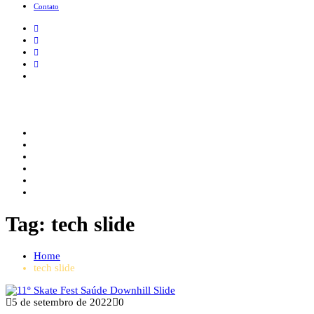
Contato
Essência Skateboard
Mídia Digital de Skate e Longboard
Tag:
tech slide
Home
tech slide
5 de setembro de 2022
0