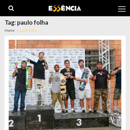
Skip
Skip
to
to
navigation
content
Tag:
paulo folha
Home
paulo folha