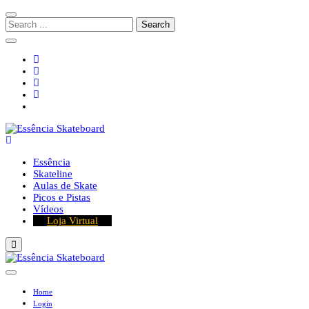
Skip
Skip
to
to
Search
navigation
content
for:
Essência Skateboard
Mídia Digital de Skate e Longboard
Essência
Skateline
Aulas de Skate
Picos e Pistas
Vídeos
Loja Virtual
Home
Login