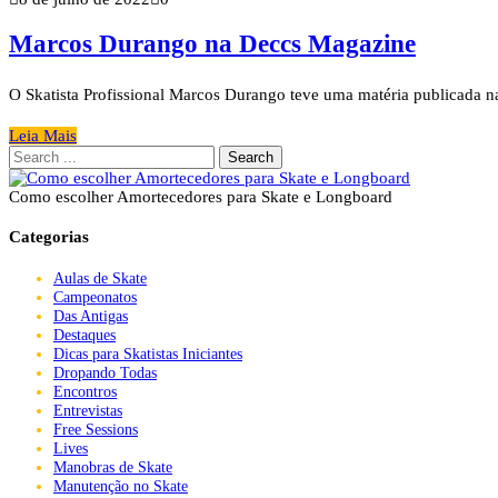
Marcos Durango na Deccs Magazine
O Skatista Profissional Marcos Durango teve uma matéria publicada na
Leia Mais
Search
for:
Como escolher Amortecedores para Skate e Longboard
Categorias
Aulas de Skate
Campeonatos
Das Antigas
Destaques
Dicas para Skatistas Iniciantes
Dropando Todas
Encontros
Entrevistas
Free Sessions
Lives
Manobras de Skate
Manutenção no Skate