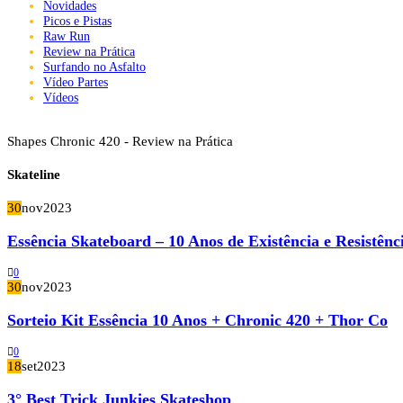
Novidades
Picos e Pistas
Raw Run
Review na Prática
Surfando no Asfalto
Vídeo Partes
Vídeos
Shapes Chronic 420 - Review na Prática
Skateline
30
nov
2023
Essência Skateboard – 10 Anos de Existência e Resistênc
0
30
nov
2023
Sorteio Kit Essência 10 Anos + Chronic 420 + Thor Co
0
18
set
2023
3° Best Trick Junkies Skateshop